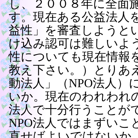
し、２００８年に全面
す。現在ある公益法人
益性」を審査しようと
け込み認可は難しいよ
性についても現在情報
教え下さい。）とりあ
動法人」（NPO法人）
いか。現在のわれわれの
法人で十分行うことが
NPO法人ではまずいこ
直せばよいではないか