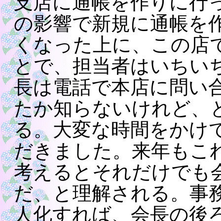
支店に通帳を作りに行
の影響で新規に通帳を
くなった上に、この店
とで、担当者はいちい
長は電話で本店に問い
たか知らないけれど、
る。大変な時間をかけ
だきました。来年もこ
考えるとそれだけでも
だ、と理解される。事
人化すれば、会長の後