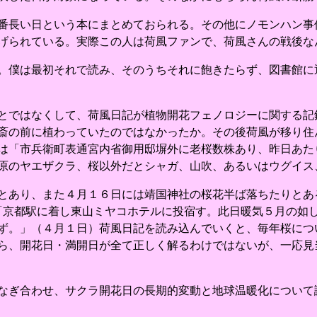
番長い日という本にまとめておられる。その他にノモンハン事
げられている。実際この人は荷風ファンで、荷風さんの戦後な
。僕は最初それで読み、そのうちそれに飽きたらず、図書館に
とではなくして、荷風日記が植物開花フェノロジーに関する記
斎の前に植わっていたのではなかったか。その後荷風が移り住
は「市兵衛町表通宮内省御用邸塀外に老桜数株あり、昨日あたり
原のヤエザクラ、桜以外だとシャガ、山吹、あるいはウグイス
とあり、また４月１６日には靖国神社の桜花半ば落ちたりとあ
「京都駅に着し東山ミヤコホテルに投宿す。此日暖気５月の如
ず。」（４月１日）荷風日記を読み込んでいくと、毎年桜につ
ら、開花日・満開日が全て正しく解るわけではないが、一応見
なぎ合わせ、サクラ開花日の長期的変動と地球温暖化について