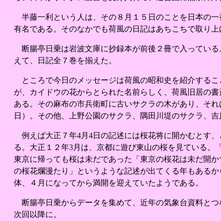
半藤一利という人は、その８月１５日のことを日本の一
有名である。そのなかでも荷風の日記はあちこちで取り上
断腸亭日乗は岩波文庫に抄録本が前後２冊で入っている
えて、日記全７巻を揃えた。
ところで今日のメッセージは荷風の昭和史を紹介するこ
が、カイドウの花からとられた名前らしく、荷風旧居の書
ある。その麻布の市兵衛町に古いサクラの木があり、それ
日）。その他、上野公園のサクラ、隅田川堤のサクラ、吉
例えば大正７年4月4日の記述には桜花将に開かむとす、
る。大正１２年3月は、京都に遊び東山の桜を見ている。
東京に帰っても桜は未だであった「東京の桜花は未だ開か
の桜花爛漫たり」というような記述が出てくる年もあるか
体、４月になってから満開を迎えていたようである。
断腸亭日乗からデータを集めて、近年の気象台資料とつ
次回以降に。