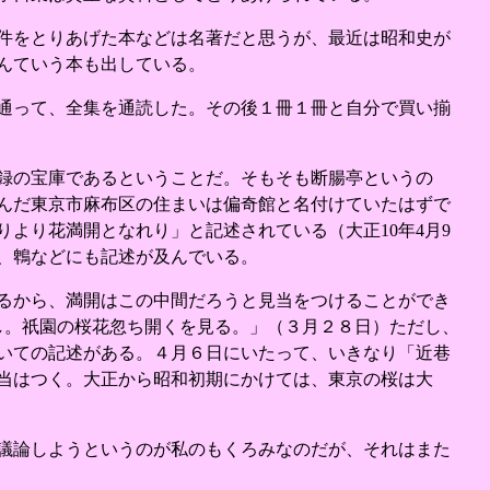
件をとりあげた本などは名著だと思うが、最近は昭和史が
んていう本も出している。
通って、全集を通読した。その後１冊１冊と自分で買い揃
録の宝庫であるということだ。そもそも断腸亭というの
んだ東京市麻布区の住まいは偏奇館と名付けていたはずで
より花満開となれり」と記述されている（大正10年4月9
、鵯などにも記述が及んでいる。
るから、満開はこの中間だろうと見当をつけることができ
し。祇園の桜花忽ち開くを見る。」（３月２８日）ただし、
いての記述がある。４月６日にいたって、いきなり「近巷
当はつく。大正から昭和初期にかけては、東京の桜は大
議論しようというのが私のもくろみなのだが、それはまた