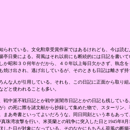
知られている。文化勲章受賞作家ではあるけれども、今は読む
腸亭日乗による。荷風はそれ以前にも断続的には日記を書いて
しか昭和３０何年かだから、４０年以上毎日欠かさず、執念を
も焼け出され、逃げ出しているが、そのときも日記は離さず持
ろんな人が引用している。それも、この日記に正面から取り組
などと使われることも多い。
、戦中派不戦日記とか戦中派闇市日記とかの日記も残している
が）の死に際を諸文献から抄録して集めた物で、スターリン、
。まあ奇書といってよいだろうな。同日同刻という本もあって
本が真珠湾攻撃を行い、米英蘭との戦争に突入した日と1945年8
伏した日が対象になっている。そのなかにもちろん荷風の断腸