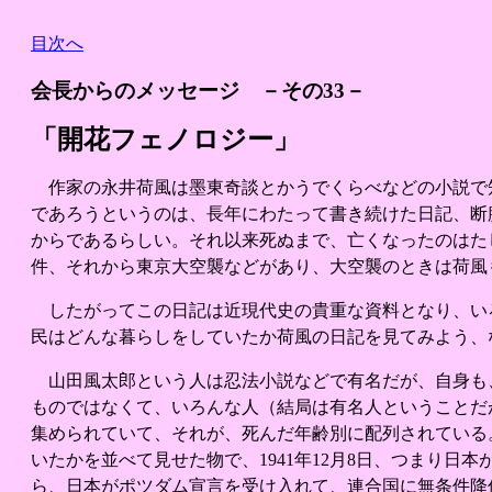
目次へ
会長からのメッセージ －その33－
「開花フェノロジー」
作家の永井荷風は墨東奇談とかうでくらべなどの小説で
であろうというのは、長年にわたって書き続けた日記、断
からであるらしい。それ以来死ぬまで、亡くなったのはた
件、それから東京大空襲などがあり、大空襲のときは荷風
したがってこの日記は近現代史の貴重な資料となり、い
民はどんな暮らしをしていたか荷風の日記を見てみよう、
山田風太郎という人は忍法小説などで有名だが、自身も
ものではなくて、いろんな人（結局は有名人ということだ
集められていて、それが、死んだ年齢別に配列されている
いたかを並べて見せた物で、1941年12月8日、つまり日
ら、日本がポツダム宣言を受け入れて、連合国に無条件降