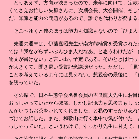
とりあえず、方向が決まったので、来年に向けて、定款
くてさえお忙しい矢原さんに、次期会長、大会開催、そし
だ、知識と能力の問題があるので、誰でも代わりが務まる
そこへゆくと僕のほうは能力も知識もないので「ひま人
先週の週末は、伊藤嘉昭先生が南方熊楠賞を受賞された
ては「我ながらずいぶんひま人だなあ」と思うわけだが、
論文が書けない」と言い出す予定である。そのときは嗤っ
が大きくて、聞き易い受賞記念講演だった。ただし、「見
ことを考えているようには見えない。懇親会の最後に、「
を誘っていた。
その席で、日本生態学会名誉会員の吉良龍夫先生にお目に
おっしゃっていたから88歳。しかし記憶力も思考力もし
んがいつもお茶をいれてくれました」と私のすっかり忘れ
づけてお話した。また、和歌山に行く車中で気が付いた、
っしゃっていた。というわけで、すっかり先生に甘えて、
その論文に限らず、吉良の論文には、いまだ古典にし得