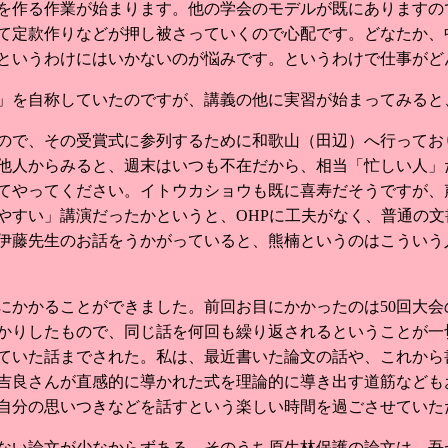
を作る作業が始まります。他の学会のモデルが既にありますの
て定款作りなどが押し被さっていくので心配です。どなたか、
というわけにはいかないのが悩みです。というわけで仕事がど
」を自称していたのですが、講義の他に実習が始まってみると
ので、その受賞式に参列するために和歌山（田辺）へ行ってお
他人からみると、週末はいつも不在だから、相当「忙しい人」
てやってください。イトウカショウも既に喜寿だそうですが、
やすい」講演だったかというと、OHPに工夫がなく、普通の文
伊藤先生のお話をうかがっていると、熊楠というのはこういう
かかることができました。前回お目にかかったのは50回大会
っかりしたもので、同じ話を何回も繰り返されるということが
ていた話までされた。私は、最近書いた論文の話や、これから
吉良さんが直感的に導かれた式を理論的に導き出す道筋なども
自分の思いつきなどを話すという楽しい時間を過ごさせていた
ない論文が少なからずある。そのうち原生林保護の論文は、吾