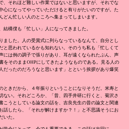
で、それほど難しい作業ではないと思いますが、それでな
中心になってやっていただけると有りがたいのですが。た
んどん忙しい人のところへ集まってしまいます。
、結構僕も「忙しい」人になってきました。
りました。人の受賞式に列らなっているなんて、自分とし
だと思われているかも知れない。そのうち私も「忙しくて
声には例の調子で張りがあり、耳が遠くなられたぶん、声
書をそのままOHPにしてきたようなものである。見る人の
人だったのだろうなと思います」とという挨拶があり爆笑
のときだから、４年振りということになりそうだ。米寿と
一切ない。それどころか、「昔、四手井研に行くと、菊沢さ
書こうとしている論文の話を、吉良先生の昔の論文と関連
お話したら、「それが解けますか？！」と不思議そうにお
だいた。
が学会にとって、今でも重要である。この話は次回に。