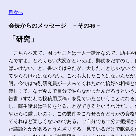
目次へ
会長からのメッセージ －その46－
「研究」
こちらへ来て、困ったことは一人一講座なので、助手や
んですよ。どれくらい大変かといえば、郵便をだすのも、
ばいけない。と、書いてはみたが、大したことじゃないで
てやらなければならない。これも大したことはないんだが
明。今では特別研究員が一人来てくれたので恰好の相棒と
楽しくて、なぜ今まで自分でやらなかったんだろうという
告書（すなわち投稿用原稿）を見ていたということになる
し、院生諸君は学位をとることができるというわけだ。こ
やたらに厳しいのも、この要件をこなせるかどうかの資格
てそれほど楽しくないのである。ご自分でも十分に把握さ
た議論とかがあるとうんざりする。見ているだけで眠気を