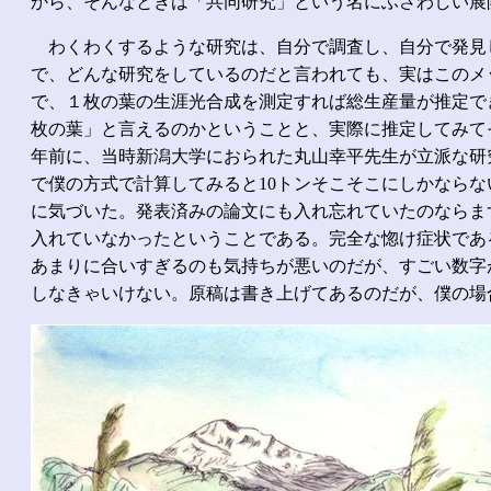
から、そんなときは「共同研究」という名にふさわしい展
わくわくするような研究は、自分で調査し、自分で発見
で、どんな研究をしているのだと言われても、実はこのメ
で、１枚の葉の生涯光合成を測定すれば総生産量が推定で
枚の葉」と言えるのかということと、実際に推定してみて
年前に、当時新潟大学におられた丸山幸平先生が立派な研究を
で僕の方式で計算してみると10トンそこそこにしかなら
に気づいた。発表済みの論文にも入れ忘れていたのならま
入れていなかったということである。完全な惚け症状であ
あまりに合いすぎるのも気持ちが悪いのだが、すごい数字
しなきゃいけない。原稿は書き上げてあるのだが、僕の場