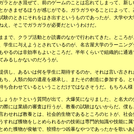
ガラとかき混ぜて、前のゲームのことは忘れてしまって、新し
とかきまぜるほうが感じがでる。ガラガラやることによって、
試験のときにそれをはき出すというものであったが、大学や大
ねえ。そこでガラガラが必要だというわけだ。
ままで、クラブ活動とか読書のなかで行われてきた。ところが
、学生に与えようとされているのが、名古屋大学のラーニング
もやるのは非効率もよいところだ。半年くらいで組織的に通過
てみるしかないのだろうが。
提供し、あるいは何を学生に期待するのか。それは言い古され
もち、人類の知の遺産を継承し、またその創造に参加する。と
持ち合わせているということだけではなさそうだ。もちろん様
しょうか？という質問が出て、大爆笑になりました、と名大の
の際には業績の審査は行うが、教養の試験はないからだ。僕も
言わせれば教養とは、社会的生物であるところのヒトが、社会
うすれば獲物をしとめられるかの技術は専門的知識や技能に属
とめた獲物が俊敏で、狡猾かつ凶暴なやつであったかを歌いあ