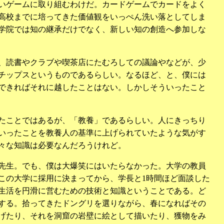
いゲームに取り組むわけだ。カードゲームでカードをよく
高校までに培ってきた価値観をいっぺん洗い落としてしま
学院では知の継承だけでなく、新しい知の創造へ参加しな
、読書やクラブや喫茶店にたむろしての議論やなどが、少
チップスというものであるらしい。なるほど、と、僕には
できればそれに越したことはない。しかしそういったこと
たことではあるが、「教養」であるらしい。人にきっちり
いったことを教養人の基準に上げられていたような気がす
々な知識は必要なんだろうけれど。
先生。でも、僕は大爆笑にはいたらなかった。大学の教員
この大学に採用に決まってから、学長と1時間ほど面談した
生活を円滑に営むための技術と知識ということである。ど
する。拾ってきたドングリを選りながら、春になればその
げたり、それを洞窟の岩壁に絵として描いたり、獲物をみ