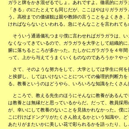
ガラと牌をかき混ぜるでしょ。あれですよ。徹底的にガラ
「きる」のにたとえても同じだが、ここはやはりガラガラ
う。高校までの価値観は親や教師の言うことをよくきき、
ければならないといわれる。急にそんなことを言われても
そういう通過儀礼つまり僕に言わせればガラガラは、い
なくなってきているので、ガラガラを大学として組織的に
腑に落ちるところが多かった。たしかにガラガラを４年間
って、上から与えてうまくいくものなのであろうか？やっ
さて、そのような努力をして、大学としては学生に何を
と挨拶し、してはいけないことについての倫理的判断力を
る。教養というのはどうやら、いろいろな知識をたくさん
ところで、教える先生のほうにそんなに教養があるんで
は教養とは無縁だと思っているからだ。だって、教員採用
が、幸いにして教養のないことを見抜かれなかった。僕に
こに行けばドングリがたくさん拾えるかという知識や、ど
あたりがまたいかに美しい花で彩られるかを語ったり、し