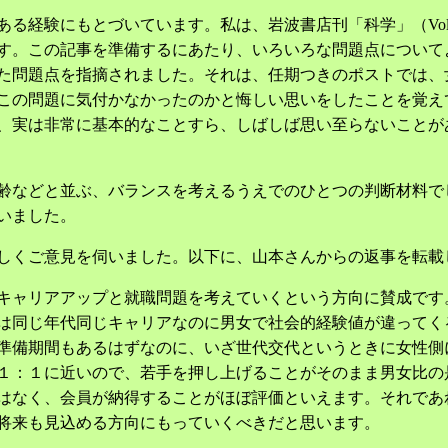
とづいています。私は、岩波書店刊「科学」（Vol.67, No.6,
す。この記事を準備するにあたり、いろいろな問題点について
た問題点を指摘されました。それは、任期つきのポストでは、
この問題に気付かなかったのかと悔しい思いをしたことを覚え
、実は非常に基本的なことすら、しばしば思い至らないことが
齢などと並ぶ、バランスを考えるうえでのひとつの判断材料で
いました。
しくご意見を伺いました。以下に、山本さんからの返事を転載
キャリアアップと就職問題を考えていくという方向に賛成です
は同じ年代同じキャリアなのに男女で社会的経験値が違ってく
準備期間もあるはずなのに、いざ世代交代というときに女性側
１：１に近いので、若手を押し上げることがそのまま男女比の
はなく、会員が納得することがほぼ評価といえます。それであ
将来も見込める方向にもっていくべきだと思います。