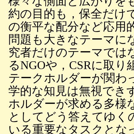
様々な側面と広がりを
約の目的も，保全だけ
の衡平な配分など応用
問題も大きなテーマに
究者だけのテーマでは
るNGOや，CSRに取
テークホルダーが関わ
学的な知見は無視でき
ホルダーが求める多様
としてどう答えてゆく
いる重要なタスクとな