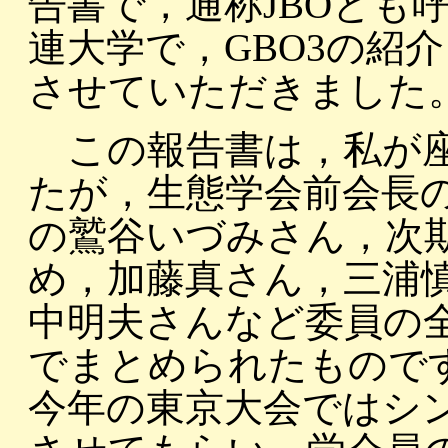
告書で，通称JBOとも
連大学で，GBO3の紹
させていただきました
この報告書は，私が座
たが，生態学会前会長
の鷲谷いづみさん，次
め，加藤真さん，三浦
中明夫さんなど委員の
でまとめられたもので
今年の東京大会ではシ