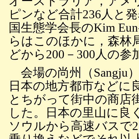
オーストラリア，アメ
ピンなど合計236人と
国生態学会長のKim Eu
らはこのほかに，森林
どから200－300人
会場の尚州（Sangj
日本の地方都市などに
とちがって街中の商店
した。日本の里山に良
ソウルから高速バスで2