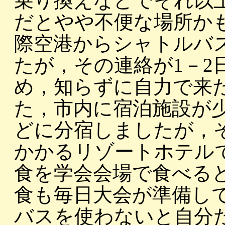
乗り換えなどでそれ以
だとやや不便な場所か
際空港からシャトルバ
たが，その連絡が1－2
め，知らずに自力で来
た，市内に宿泊施設が
どに分宿しましたが，そ
かかるリゾートホテル
食を学会会場で食べる
食も毎日大会が準備し
バスを使わないと自分