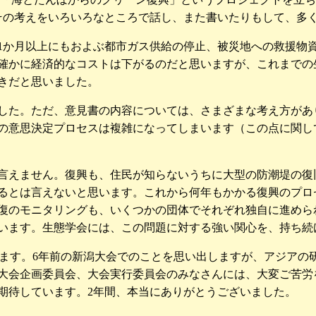
その考えをいろいろなところで話し、また書いたりもして、多
か月以上にもおよぶ都市ガス供給の停止、被災地への救援物
確かに経済的なコストは下がるのだと思いますが、これまでの
きだと思いました。
た。ただ、意見書の内容については、さまざまな考え方があり
の意思決定プロセスは複雑になってしまいます（この点に関し
言えません。復興も、住民が知らないうちに大型の防潮堤の復
るとは言えないと思います。これから何年もかかる復興のプロ
復のモニタリングも、いくつかの団体でそれぞれ独自に進めら
います。生態学会には、この問題に対する強い関心を、持ち続
ります。6年前の新潟大会でのことを思い出しますが、アジア
大会企画委員会、大会実行委員会のみなさんには、大変ご苦労
期待しています。2年間、本当にありがとうございました。