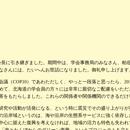
会長に引き継ぎました。期間中は、学会事務局のみなさん、粕
なさんには、たいへんお世話になりました。御礼申し上げます
会議（COP10）であわただしく、やっと一段落と思ったら、2
めて、北海道の学会員の方々には非常に親切なご配慮をいただ
害をもたらしました。これらの関係者や関係機関のできるだけ
な研究や活動が活発になる、という時に震災でその盛り上がり
の沿岸域というのは、海や沿岸の生態系サービスに強く依存し
中心に据えた復興を考えなければ、地域の活力も特色も失われて
、「海とたんぼからのグリーン復興」というプロジェクトを立