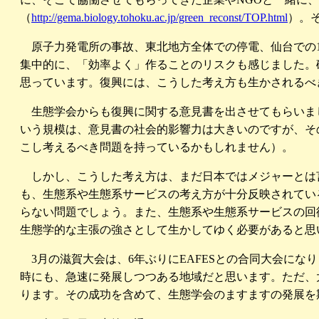
（
http://gema.biology.tohoku.ac.jp/green_reconst/TOP.html
）。
原子力発電所の事故、東北地方全体での停電、仙台での1
集中的に、「効率よく」作ることのリスクも感じました。
思っています。復興には、こうした考え方も生かされるべ
生態学会からも復興に関する意見書を出させてもらいまし
いう規模は、意見書の社会的影響力は大きいのですが、そ
こし考えるべき問題を持っているかもしれません）。
しかし、こうした考え方は、まだ日本ではメジャーとは
も、生態系や生態系サービスの考え方が十分反映されてい
らない問題でしょう。また、生態系や生態系サービスの回
生態学的な主張の強さとして生かしてゆく必要があると思
3月の滋賀大会は、6年ぶりにEAFESとの合同大会にな
時にも、急速に発展しつつある地域だと思います。ただ、
ります。その成功を含めて、生態学会のますますの発展を