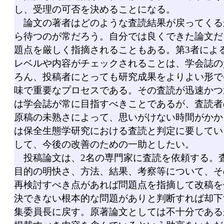
し、受理の可否を決めることになる。
論文の著者はどのような査読結果が戻ってくる
ら待つのが常だろう。自分では良くできた論文だ
題点を厳しく指摘されることもある。第3者によ
レベルや内容がチェックされることは、学会誌の
ろん、投稿者にとっても研究成果をよりよい形で
味で重要なプロセスである。その査読が迅速かつ
は学会誌が常に目指すべきことであるが、査読者
原稿の未熟さによって、思いがけない時間がかか
は保全生態学研究における査読と判定に要してい
して、今後の改善のための一助としたい。
投稿論文は、2名の専門家に査読を依頼する。
目的の明快さ、方法、結果、考察等について、そ
再検討すべき点があれば問題点を指摘して改稿を
決できない根本的な問題がありと判断すれば却下
集委員長に戻す。原著論文としては不十分である