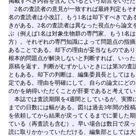
掲載すべき内容を含んでいるという助言をいただ
2名の査読者の意見が一致すれば最終判定もそれ
名の査読者は小改訂、もう1名は却下すべきであ
きがある。2名の査読者は異なった視点から論文
ぶ（例えば1名は対象生物群の専門家、もう1名
方）。それぞれの専門知識によって問題点の指摘
あることである。却下の理由が妥当なものであり
根本的問題点が解決しないと判断すれば、いった
原稿を返す。判断がむずかしいときには第3の査
ともある。却下の判断は、編集委員長としてはも
定である。理由を明確にして、自らの論文にどの
のかを納得いただくことが肝要であると考えてい
本誌では査読期限を4週間としているが、実際
までの日数には幅がある。図1は過去3年間の投
を依頼してから結果が戻ってくるまでに要した期
ている（再査読も含む）。早い場合は数日で戻っ
読に取りかかっていただける、編集部としては大