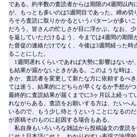
である。約半数の査読者からは期限の4週間以内
が、もっとも多いのは5週間目であった。締め切
ろそろ査読に取りかかるというパターンが多いこ
だろう。皆さんの忙しさが目に浮かぶ。なお、少
を返していただけるよう、今までは4週間の期限
た督促の連絡だけでなく、今後は3週間経った時
ることにした。
1週間遅れくらいであれば大勢に影響はないが、
も結果が届かないときがある。このような時は、
きか、査読者を変更して新たな方に依頼するべき
ては迷う。結果的にどちらが早くなるか予想がつ
最終的に査読結果が届くまでに3ヶ月以上経って
れながらある。査読をお願いする方は、たいへん
いるので、もう少し待とうということになるのだ
が原稿そのものに起因する場合もある。
私自身もいろいろな雑誌から投稿論文の査読を
にせよ日本語にせよ、わかりやすい表現で論理的