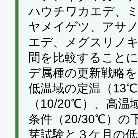
ハウチワカエデ、
ヤメイゲツ、アサ
エデ、メグスリノキ
間を比較すること
デ属種の更新戦略を
低温域の定温（13
（10/20℃）、高
条件（20/30℃）
芽試験と３ケ月の低