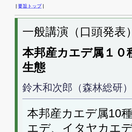
|
要旨トップ
|
一般講演（口頭発表） 
本邦産カエデ属１０
生態
鈴木和次郎（森林総研
本邦産カエデ属10
エデ、イタヤカエ