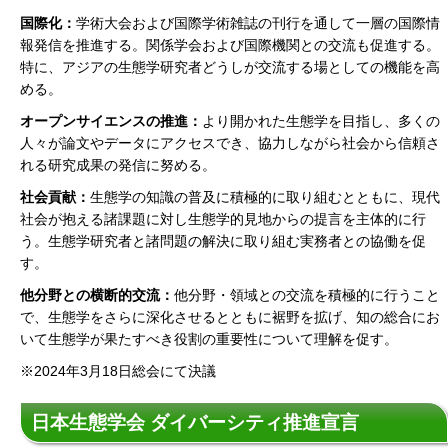
国際化：
学術大会および国際学術雑誌の刊行を通して一層の国際情
報発信を推進する。関係学会および国際機関との交流も促進する。
特に、アジアの生態学研究者どうしが交流する場としての機能を高
める。
オープンサイエンスの推進：
より開かれた生態学を目指し、多くの
人々が論文やデータにアクセスでき、協力しながら社会から信頼さ
れる研究成果の発信に努める。
社会貢献：
生態学の知識の普及に積極的に取り組むとともに、現代
社会が抱える諸課題に対し生態学的見地からの提言を主体的に行
う。生態学研究者と諸問題の解決に取り組む実務者との協働を促
す。
他分野との横断的交流：
他分野・領域との交流を積極的に行うこと
で、生態学をさらに深化させるとともに裾野を拡げ、知の総合にお
いて生態学が果たすべき役割の重要性について理解を促す。
※2024年3月18日総会にて決議
日本生態学会 ダイバーシティ推進宣言