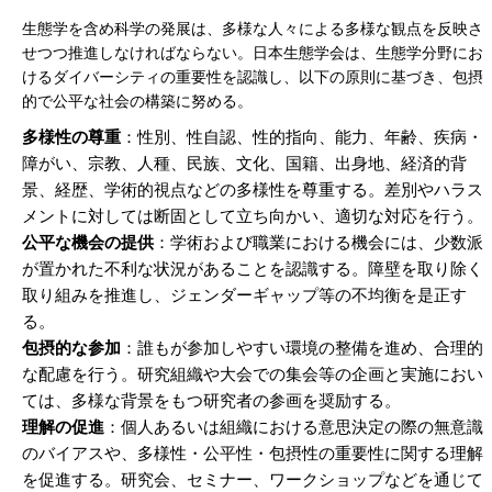
生態学を含め科学の発展は、多様な人々による多様な観点を反映さ
せつつ推進しなければならない。日本生態学会は、生態学分野にお
けるダイバーシティの重要性を認識し、以下の原則に基づき、包摂
的で公平な社会の構築に努める。
多様性の尊重
：性別、性自認、性的指向、能力、年齢、疾病・
障がい、宗教、人種、民族、文化、国籍、出身地、経済的背
景、経歴、学術的視点などの多様性を尊重する。差別やハラス
メントに対しては断固として立ち向かい、適切な対応を行う。
公平な機会の提供
：学術および職業における機会には、少数派
が置かれた不利な状況があることを認識する。障壁を取り除く
取り組みを推進し、ジェンダーギャップ等の不均衡を是正す
る。
包摂的な参加
：誰もが参加しやすい環境の整備を進め、合理的
な配慮を行う。研究組織や大会での集会等の企画と実施におい
ては、多様な背景をもつ研究者の参画を奨励する。
理解の促進
：個人あるいは組織における意思決定の際の無意識
のバイアスや、多様性・公平性・包摂性の重要性に関する理解
を促進する。研究会、セミナー、ワークショップなどを通じて