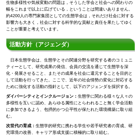
生物多様性や気候変動の問題は，そうした学会と社会への関わりの
幅をこれまで以上に広げている，ということは間違いありません。
約4200人の専門家集団としての生態学会は，それだけ社会に対する
影響力も大きく，社会に対する科学的な貢献と責任を果たしてゆく
ことが重要と考えています。
活動方針（アジェンダ）
日本生態学会は、生態学とその関連分野を研究する者のコミュニ
ティーとして、研究成果の発信、会員の交流を通じて生態学を深
化・発展させること、またその成果を社会に還元することを目的と
して活動を行ってきた。ここで、近年の社会情勢の変化に対応する
ために強化する活動の指針として、以下のアジェンダを採択する。
ダイバーシティとインクルージョン：
生態学に関わる様々な人々の
多様性を互いに認め、あらゆる属性にとらわれること無く学会活動
に参加できるよう、包摂的かつ公平性が保たれた環境構築に取り組
む。
次世代の育成：
生態学的研究に携わる学生や若手研究者の育成、研
究環境の改善、キャリア形成支援に積極的に取り組む。