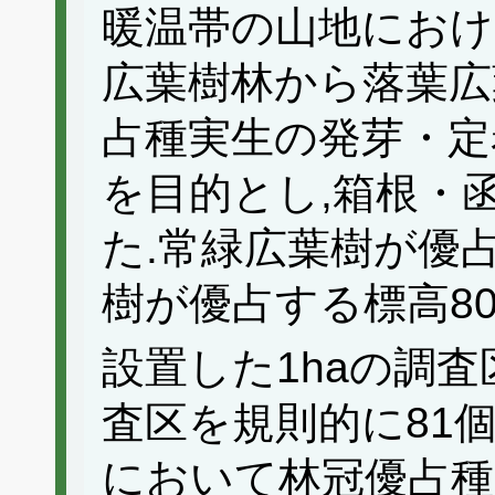
暖温帯の山地におけ
広葉樹林から落葉広
占種実生の発芽・定
を目的とし,箱根・
た.常緑広葉樹が優占
樹が優占する標高80
設置した1haの調査
査区を規則的に81
において林冠優占種