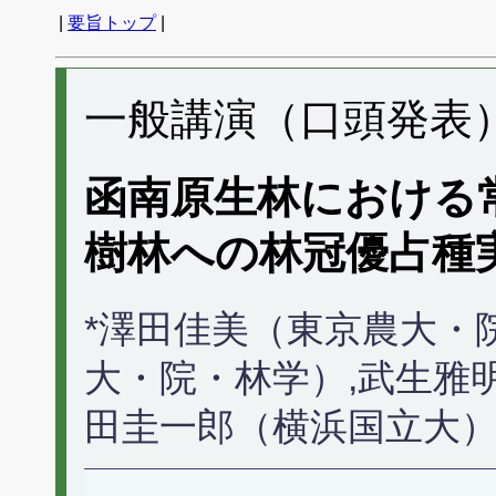
|
要旨トップ
|
一般講演（口頭発表） 
函南原生林における
樹林への林冠優占種
*澤田佳美（東京農大・
大・院・林学）,武生雅
田圭一郎（横浜国立大）