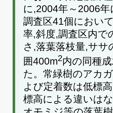
に,2004年～200
調査区41個におい
率,斜度,調査区内で
さ,落葉落枝量,ササ
2
囲400m
内の同種成
た。常緑樹のアカ
よび定着数は低標高
標高による違いはな
オモミジ等の落葉樹