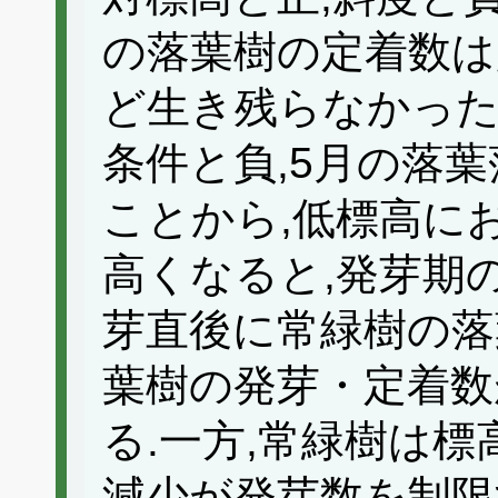
の落葉樹の定着数は
ど生き残らなかった
条件と負,5月の落
ことから,低標高に
高くなると,発芽期
芽直後に常緑樹の落
葉樹の発芽・定着数
る.一方,常緑樹は
減少が発芽数を制限