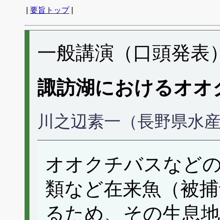
|
要旨トップ
|
一般講演（口頭発表） 
諏訪湖におけるオオ
川之辺素一（長野県水
オオクチバスなど
類など在来魚（被捕
るため、その生息地