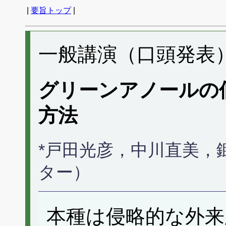
|
要旨トップ
|
一般講演（口頭発表） 
グリーンアノールの
方法
*戸田光彦，中川直美，
ター）
本種は侵略的な外来