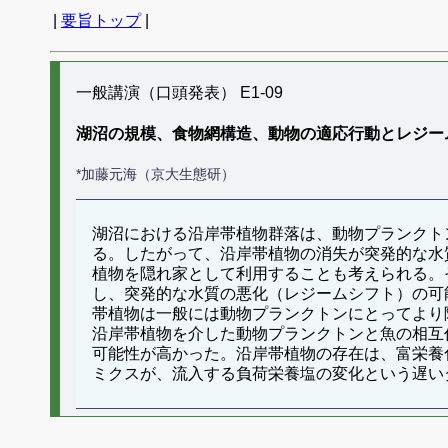
|
要旨トップ
|
一般講演（口頭発表） E1-09
湖沼の規模、食物網構造、動物の適応行動とレジー
*加藤元海（京大生態研）
湖沼における沿岸帯植物群落は、動物プランクト
る。したがって、沿岸帯植物の消失が突発的な水
植物を隠れ家として利用することも考えられる。
し、突発的な水質の悪化（レジームシフト）の可
帯植物は一般には動物プランクトンにとってより
沿岸帯植物を介した動物プランクトンと魚の相互
可能性が高かった。沿岸帯植物の存在は、富栄養
ミクスが、流入する負荷栄養塩の変化という遅い