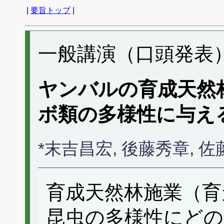
|
要旨トップ
|
一般講演（口頭発表） 
ヤンバルの育成天然
ボ類の多様性に与え
*末吉昌宏, 後藤秀章,
育成天然林施業（育
昆虫の多様性にど