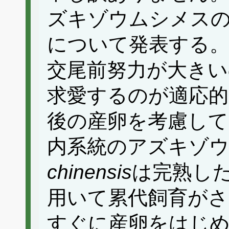
ズキゾウムシメス
について発表する
交尾前努力が大きい
求愛するのが適応
後の産卵を考慮して
内系統のアズキゾ
chinensis
は完熟し
用いて累代飼育がさ
すぐに産卵をはじ