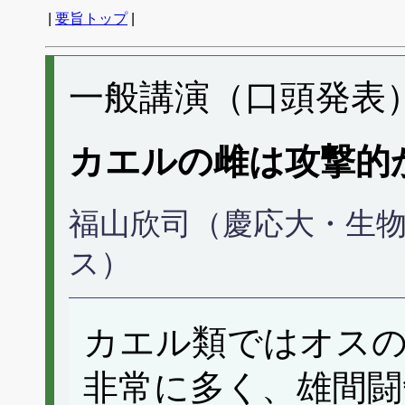
|
要旨トップ
|
一般講演（口頭発表） 
カエルの雌は攻撃的
福山欣司（慶応大・生物
ス）
カエル類ではオス
非常に多く、雄間闘