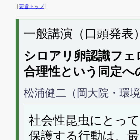
|
要旨トップ
|
一般講演（口頭発表） 
シロアリ卵認識フェ
合理性という同定へ
松浦健二（岡大院・環
社会性昆虫にとって
保護する行動は、最