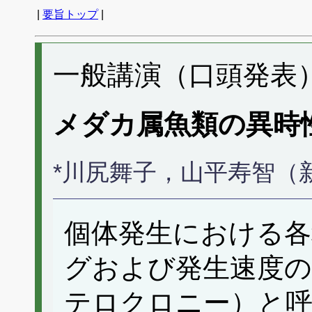
|
要旨トップ
|
一般講演（口頭発表） 
メダカ属魚類の異時
*川尻舞子，山平寿智（
個体発生における各
グおよび発生速度の
テロクロニー）と呼