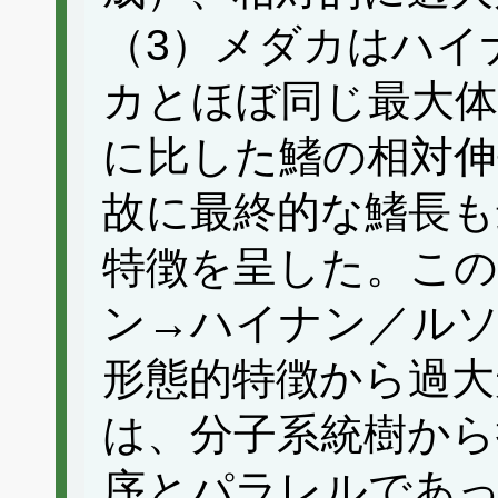
（3）メダカはハイ
カとほぼ同じ最大
に比した鰭の相対伸
故に最終的な鰭長も
特徴を呈した。この
ン→ハイナン／ルソ
形態的特徴から過大
は、分子系統樹から
序とパラレルであ