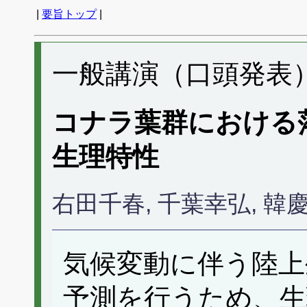
|
要旨トップ
|
一般講演（口頭発表） 
コナラ葉群における
生理特性
右田千春, 千葉幸弘, 
気候変動に伴う陸上
予測を行うため、生