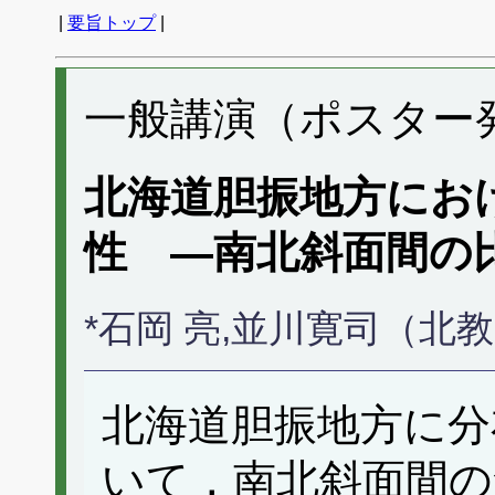
|
要旨トップ
|
一般講演（ポスター発表
北海道胆振地方にお
性 ―南北斜面間の
*石岡 亮,並川寛司（北
北海道胆振地方に分
いて，南北斜面間の