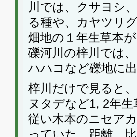
川では、クサヨシ
る種や、カヤツリ
畑地の１年生草本が
礫河川の梓川では
ハハコなど礫地に
梓川だけで見ると
ヌタデなど1, 2年
従い木本のニセア
っていた。距離、比