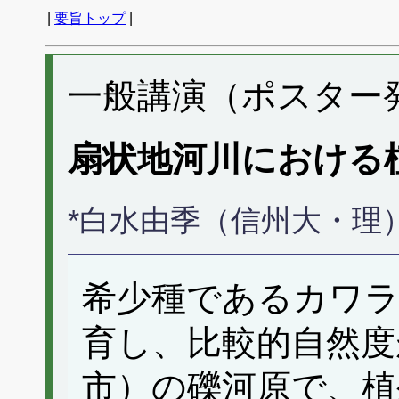
|
要旨トップ
|
一般講演（ポスター発表
扇状地河川における
*白水由季（信州大・理
希少種であるカワ
育し、比較的自然度
市）の礫河原で、植