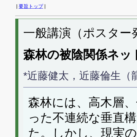
|
要旨トップ
|
一般講演（ポスター発表
森林の被陰関係ネッ
*近藤健太，近藤倫生（
森林には、高木層、
った不連続な垂直
た。しかし、現実の