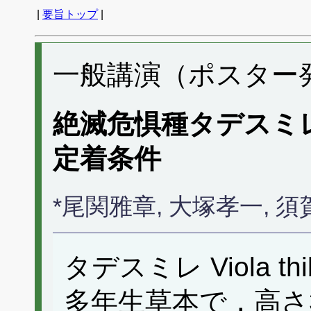
|
要旨トップ
|
一般講演（ポスター発表
絶滅危惧種タデスミ
定着条件
*尾関雅章, 大塚孝一,
タデスミレ Viola th
多年生草本で，高さ3