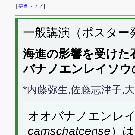
|
要旨トップ
|
一般講演（ポスター発表
海進の影響を受けた
バナノエンレイソウ
*内藤弥生,佐藤志津子
オオバナノエンレ
camschatcense
）は