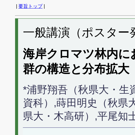
|
要旨トップ
|
一般講演（ポスター発表
海岸クロマツ林内に
群の構造と分布拡大
*浦野翔吾（秋県大・生
資科）,蒔田明史（秋県
県大・木高研）,平尾知