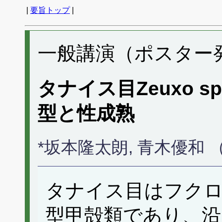
|
要旨トップ
|
一般講演（ポスター発表
タナイス目Zeuxo 
型と性成熟
*坂本隆太朗, 青木優和
タナイス目はフク
型甲殻類であり、沿