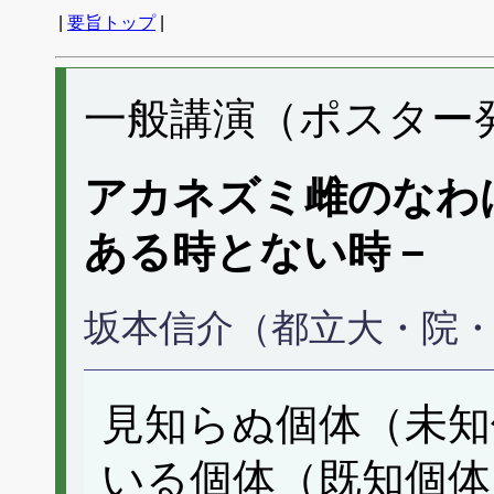
|
要旨トップ
|
一般講演（ポスター発表
アカネズミ雌のなわばり
ある時とない時－
坂本信介（都立大・院
見知らぬ個体（未知
いる個体（既知個体