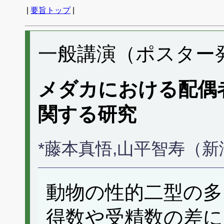
|
要旨トップ
|
一般講演（ポスター発表
メダカにおける配偶
関する研究
*藤本真悟,山平智寿（
動物の性的二型の多
得数や受精数の差に