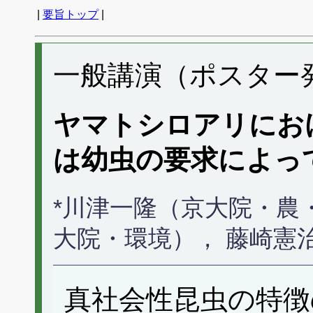
|
要旨トップ
|
一般講演（ポスター発表
ヤマトシロアリにお
は幼虫の要求によっ
*川津一隆（京大院・農
大院・環境）， 藤崎憲
真社会性昆虫の特徴