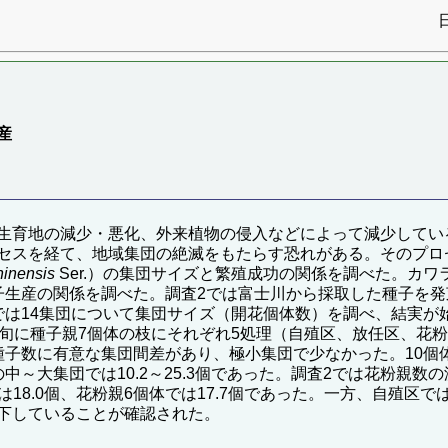
産
生育地の減少・悪化、外来植物の侵入などによって減少してい
セスを経て、地域集団の絶滅をもたらす恐れがある。そのプロ
hinensis
Ser.）の集団サイズと繁殖成功の関係を調べた。カワ
子生産の関係を調べた。調査2では富士川から採取した種子を
は14集団について集団サイズ（開花個体数）を調べ、結実が始
上旬に種子親7個体の枝にそれぞれ5処理（自殖区、放任区、花
数に有意な集団間差があり、極小集団で少なかった。10個体未満の
以上の中～大集団では10.2～25.3個であった。調査2では花粉
は18.0個、花粉親6個体では17.7個であった。一方、自殖区
下していることが確認された。