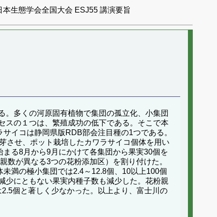
日本生態学会全国大会 ESJ55 講演要旨
る。多くの河原固有植物で集団の孤立化、小集団
セスの１つは、繁殖成功の低下である。そこで本
ラサイコは静岡県版RDB部会注目種の1つである。
発芽させ、ポット栽培したカワラサイコ個体を用い
まる8月から9月にかけて各集団から果実30個を
粉親数が異なる3つの花粉添加区）を割り付けた。
極小集団では2.4～12.8個、10以上100個
親数の減少にともない果実内種子数も減少した。花粉親
では2.5個と著しく少なかった。以上より、富士川の