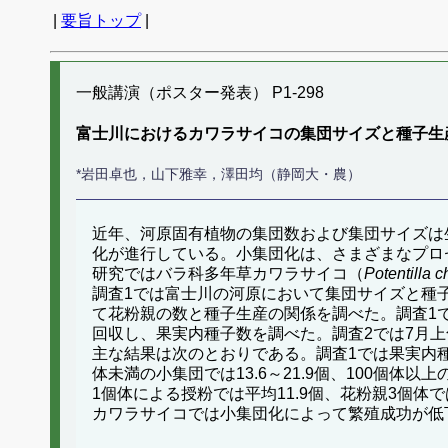
|
要旨トップ
|
一般講演（ポスター発表） P1-298
富士川におけるカワラサイコの集団サイズと種子生
*岩田卓也，山下雅幸，澤田均（静岡大・農）
近年、河原固有植物の集団数および集団サイズは
化が進行している。小集団化は、さまざまなプロ
研究ではバラ科多年草カワラサイコ（
Potentilla c
調査1では富士川の河原において集団サイズと種
て花粉親の数と種子生産の関係を調べた。調査1で
回収し、果実内種子数を調べた。調査2では7月
主な結果は次のとおりである。調査1では果実内種子
体未満の小集団では13.6～21.9個、100個体
1個体による授粉では平均11.9個、花粉親3個体で
カワラサイコでは小集団化によって繁殖成功が低