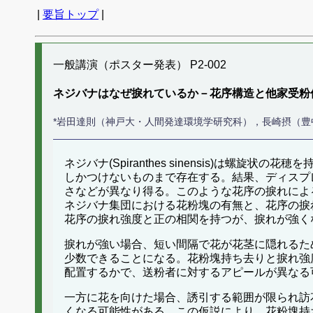
|
要旨トップ
|
一般講演（ポスター発表） P2-002
ネジバナはなぜ捩れているか－花序構造と他家受粉
*岩田達則（神戸大・人間発達環境学研究科），長崎摂（
ネジバナ(Spiranthes sinensis)
しかつけないものまで存在する。結果、ディスプ
さなどが異なり得る。このような花序の捩れによ
ネジバナ集団における花粉塊の有無と、花序の捩
花序の捩れ強度と正の相関を持つが、捩れが強く
捩れが強い場合、短い間隔で花が花茎に隠れるた
少数できることになる。花粉塊持ち去りと捩れ強
配置するかで、送粉者に対するアピールが異なる
一方に花を向けた場合、誘引する範囲が限られ訪
くなる可能性がある。この仮説により、花粉塊持