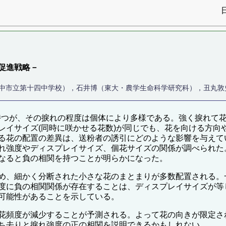
促進戦略－
豊中市立第十四中学校），石井博（東大・農学生命科学研究科），丑丸敦
は螺旋状の花穂を持つが、その捩れの程度は個体により多様である。強く
レイサイズ(同時に咲かせる花数)が同じでも、花を向ける方向
る花の配置の差異は、送粉者の誘引にどのような影響を与えて
れ強度やディスプレイサイズ、個花サイズの関係が調べられた
なると負の相関を持つことが明らかになった。
め、細かく分断された小さな花のまとまりが多数配置される。
度に負の相関関係が存在することは、ディスプレイサイズが等
可能性があることを示している。
花頻度が減少することが予測される。よって花の向きが限定さ
ち去りと捩れ強度の正の相関を説明できるかもしれない。