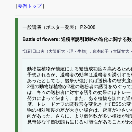
|
要旨トップ
|
一般講演（ポスター発表） P2-008
Battle of flowers: 送粉者誘引戦略の進化に関す
*江副日出夫（大阪府大・理・生物）, 倉本睦子（大阪女大
動物媒植物が他殖による繁殖成功度を高めるため
予想されるが、送粉者の効率は送粉者を誘引する
あったとしても、競争が強ければ送粉者の忠実度
2種の動物媒植物が2種の送粉者の誘引をめぐっ
は、各々の送粉者に対する誘引の効果にはトレー
努力によって決まり、また、ある植物を訪れた送
度、トレードオフの関数形を変化させてESSの
物の相対密度の差が大きい場合は、密度が小さい
向があった。さらに、より個体数が多い植物が密
見奇妙な平衡状態も生じる可能性があることがわ