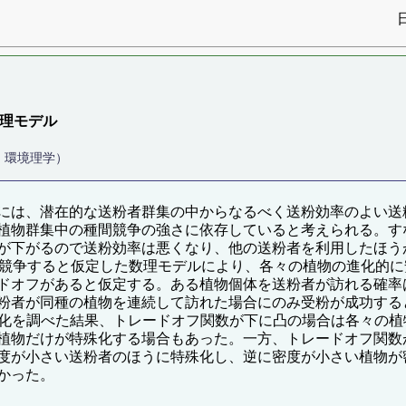
る数理モデル
・環境理学）
には、潜在的な送粉者群集の中からなるべく送粉効率のよい送
植物群集中の種間競争の強さに依存していると考えられる。す
が下がるので送粉効率は悪くなり、他の送粉者を利用したほう
て競争すると仮定した数理モデルにより、各々の植物の進化的
ドオフがあると仮定する。ある植物個体を送粉者が訪れる確率
粉者が同種の植物を連続して訪れた場合にのみ受粉が成功する
変化を調べた結果、トレードオフ関数が下に凸の場合は各々の
植物だけが特殊化する場合もあった。一方、トレードオフ関数
度が小さい送粉者のほうに特殊化し、逆に密度が小さい植物が
かった。