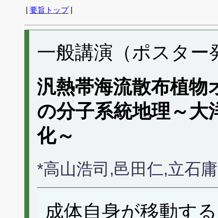
|
要旨トップ
|
一般講演（ポスター発表
汎熱帯海流散布植物
の分子系統地理～大
化～
*高山浩司,邑田仁,立石
成体自身が移動する