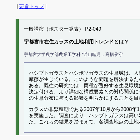
|
要旨トップ
|
一般講演（ポスター発表） P2-049
宇都宮市在住カラスの土地利用トレンドとは？
宇都宮大学農学部農業工学科 *若山睦月，高橋俊守
ハシブトガラスとハシボソガラスの生息域は、人
摩擦が生じている。このような問題を解決するた
ある。既往の研究では、両種が選好する生息環境
決定付ける、より詳細な構成要素との対応関係に
の生息分布に与える影響を明らかにすることを目
カラスの非繁殖期である2007年10月から20
を実施した。調査により、ハシブトガラスは高い
た。これらの結果を踏まえて、各調査地点の土地