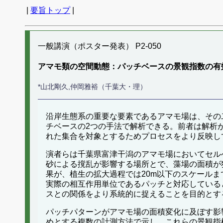
|
要旨トップ
|
一般講演（ポスター発表） P2-050
アマモ類の空間動態：パッチベースの景観指数の有
*山北剛久,仲岡雅裕（千葉大・理）
沿岸生態系の重要な要素であるアマモ場は、その二
チベースの2つの手法で解析できる。前者は解析
れた集合を対象とするためプロセスをより反映し
演者らは千葉県富津干潟のアマモ場においてセル
砂による撹乱が影響する場所とで、藻場の面積が
果が、植生の拡大過程では20m以下のスケール
実際の相互作用単位であるパッチと対応している
スとの関係をより系統的に捉えることを目的とす
パッチパターンがアマモ場の面積変化に及ぼす影
めとする複数の計測方法で示し、これらの景観指