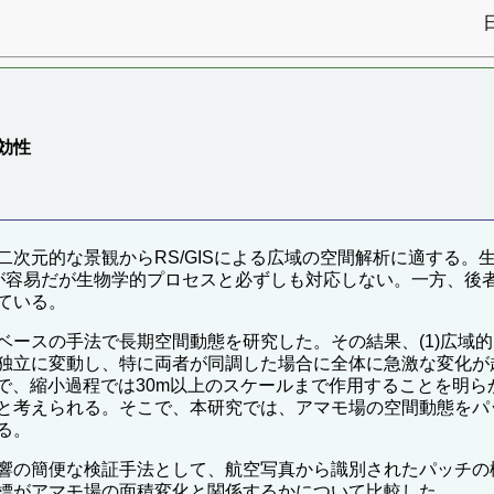
効性
次元的な景観からRS/GISによる広域の空間解析に適する。
が容易だが生物学的プロセスと必ずしも対応しない。一方、後者
ている。
ベースの手法で長期空間動態を研究した。その結果、(1)広域
独立に変動し、特に両者が同調した場合に全体に急激な変化が起
まで、縮小過程では30m以上のスケールまで作用することを明
と考えられる。そこで、本研究では、アマモ場の空間動態をパ
る。
響の簡便な検証手法として、航空写真から識別されたパッチの
標がアマモ場の面積変化と関係するかについて比較した。