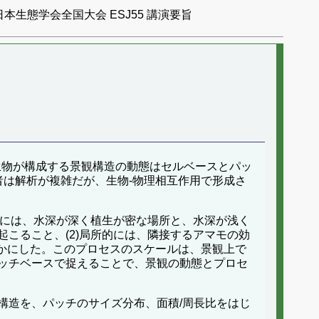
日本生態学会全国大会 ESJ55 講演要旨
生物が構成する景観構造の動態はセルベースとパッ
は解析が複雑だが、生物-物理相互作用で形成さ
的には、水深が深く植生が密な場所と、水深が浅く
こること、(2)局所的には、隣接するアマモの効
らかにした。このプロセスのスケールは、景観上で
ッチベースで捉えることで、景観の動態とプロセ
構造を、パッチのサイズ分布、面積/周長比をはじ