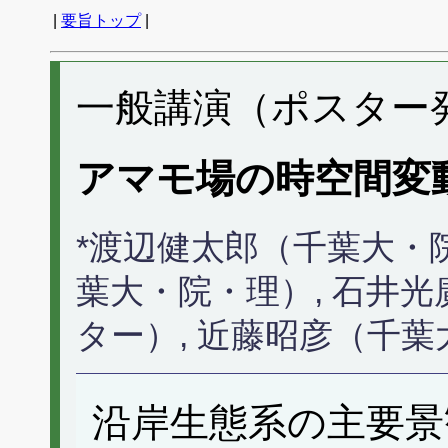
|
要旨トップ
|
一般講演（ポスター発表
アマモ場の時空間変
*渡辺健太郎（千葉大・
葉大・院・理）, 石井
ター）, 近藤昭彦（千
沿岸生態系の主要景