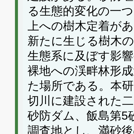
る生態的変化の一つ
上への樹木定着があ
新たに生じる樹木の
生態系に及ぼす影響
裸地への渓畔林形成
た場所である。本研
切川に建設された二
砂防ダム、飯島第5
調査地とし、満砂後