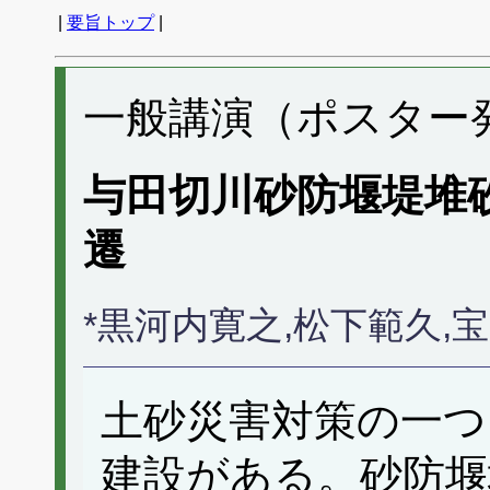
|
要旨トップ
|
一般講演（ポスター発表
与田切川砂防堰堤堆
遷
*黒河内寛之,松下範久,
土砂災害対策の一つ
建設がある。砂防堰