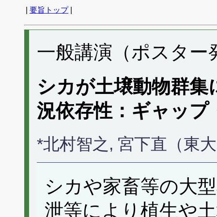
|
要旨トップ
|
一般講演（ポスター発表
シカが土壌動物群集
況依存性：ギャップ
*北村智之, 宮下直（東
シカや家畜等の大型
泄等により植生や土