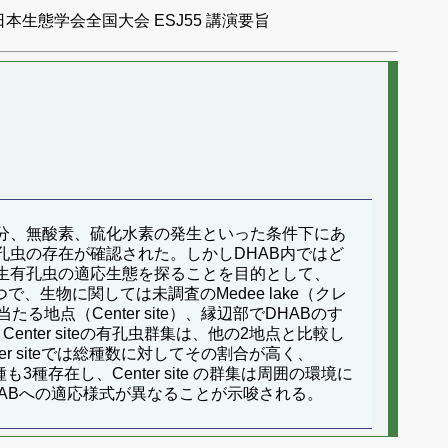
日本生態学会全国大会 ESJ55 講演要旨
分、無酸素、硫化水素の発生といった条件下にあ
孔虫の存在が確認された。しかしDHAB内ではど
生有孔虫の適応生態を探ることを目的として、
生物に関しては未調査のMedee lake（クレ
地点（Center site）、縁辺部でDHABのす
ら、Center siteの有孔虫群集は、他の2地点と比較し
 siteでは総種数に対してその割合が高く、
種存在し、Center site の群集は周囲の環境に
ABへの適応様式が異なることが示唆される。