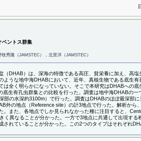
オベントス群集
秀隆（JAMSTEC），北里洋（JAMSTEC）
盆（DHAB）は、深海の特徴である高圧、貧栄養に加え、高塩
のような地中海DHABにおいて、近年、真核生物である底生有
ては全く明らかになっていない。そこで本研究はDHABへの底
底生有孔虫群集との比較を行った。調査は地中海DHABの一つで、
深部の水深約3100m）で行った。調査はDHABのほぼ最深部に当たる
、DHAB外の地点（Reference site）の計3地点で行った。解析か
また、各地点でしか見られなかった種に注目すると、Center
は大きく異なることが分かった。一方で3地点に共通して出現する種も3
成されていることが分かった。この2つのタイプはそれぞれDH