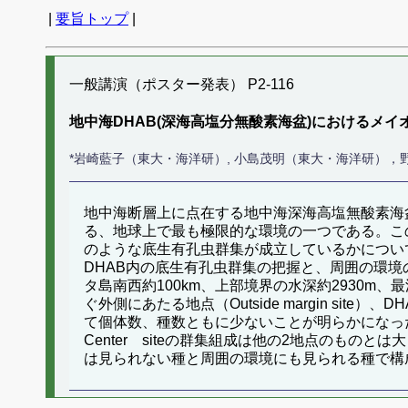
|
要旨トップ
|
一般講演（ポスター発表） P2-116
地中海DHAB(深海高塩分無酸素海盆)におけるメイ
*岩崎藍子（東大・海洋研）, 小島茂明（東大・海洋研），野牧
地中海断層上に点在する地中海深海高塩無酸素海
る、地球上で最も極限的な環境の一つである。こ
のような底生有孔虫群集が成立しているかについ
DHAB内の底生有孔虫群集の把握と、周囲の環境の
タ島南西約100km、上部境界の水深約2930m、最
ぐ外側にあたる地点（Outside margin site）
て個体数、種数ともに少ないことが明らかになった。
Center siteの群集組成は他の2地点のものと
は見られない種と周囲の環境にも見られる種で構