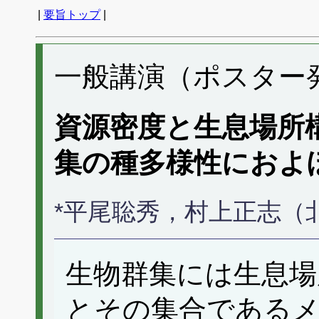
|
要旨トップ
|
一般講演（ポスター発表
資源密度と生息場所
集の種多様性におよ
*平尾聡秀，村上正志（
生物群集には生息場
とその集合である