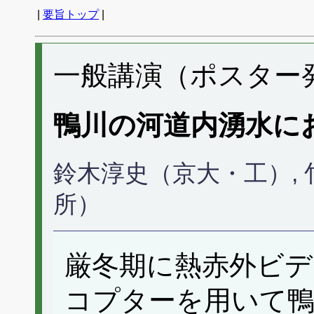
|
要旨トップ
|
一般講演（ポスター発表
鴨川の河道内湧水に
鈴木淳史（京大・工）,
所）
厳冬期に熱赤外ビ
コプターを用いて鴨