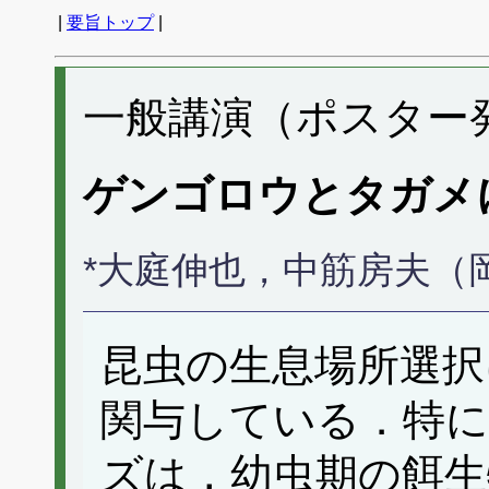
|
要旨トップ
|
一般講演（ポスター発表
ゲンゴロウとタガメ
*大庭伸也，中筋房夫（
昆虫の生息場所選択
関与している．特に
ズは，幼虫期の餌生