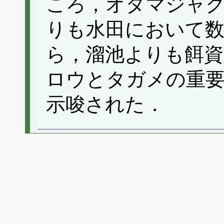
ころ，オタマジャ
りも水田において数
ら，溜池よりも餌資
ロウとタガメの重
示唆された．