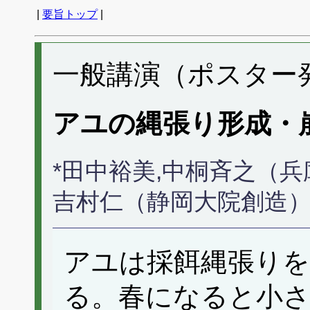
|
要旨トップ
|
一般講演（ポスター発表
アユの縄張り形成・
*田中裕美,中桐斉之（兵
吉村仁（静岡大院創造
アユは採餌縄張り
る。春になると小さ