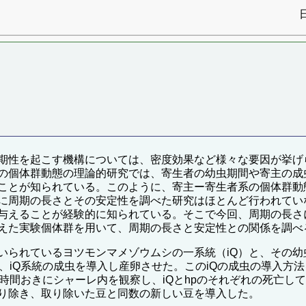
期性を起こす機構については、密度効果など様々な要因が挙げ
の個体群動態の理論的研究では、寄生者の幼虫期間や寄主の成
ことが知られている。このように、寄主ー寄生者系の個体群動
に周期の長さとその安定性を調べた研究はほとんど行われてい
与えることが経験的に知られている。そこで今回、周期の長さ
えた実験個体群を用いて、周期の長さと安定性との関係を調べ
いられているヨツモンマメゾウムシの一系統（iQ）と、その
、iQ系統の成虫を導入し産卵させた。このiQの成虫の導入方
時間おきにシャーレ内を観察し、iQとhpのそれぞれの死亡し
り除き、取り除いた豆と同数の新しい豆を導入した。