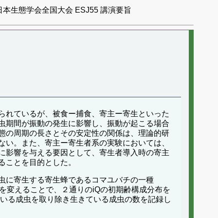
日本生態学会全国大会 ESJ55 講演要旨
られているが、被食ー捕食、寄主ー寄生といった
虫期間が振動の発生に影響し、振動が起こる場合
態の周期の長さとその安定性の関係は、理論的研
ない。また、寄主ー寄生者系の実験においては、
に影響を与える要因として、寄生者導入時の寄主
ることを目的とした。
幼虫に寄生する寄生蜂であるコマユバチの一種
法を変えることで、２通りのiQの初期齢構成分布を
ている成虫を取り除き生きている成虫の数を記録し