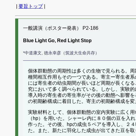
|
要旨トップ
|
一般講演（ポスター発表） P2-186
Blue Light Go, Red Light Stop
*中道康文, 徳永幸彦（筑波大生命共存）
個体群動態の周期性は多くの生物で見られる。周
種間相互作用もその一つである。寄主ー寄生者系
には寄生者の幼虫期間が長いほど周期が長くなる
究において多く調べられている。しかし、実験的
導入時の寄生者の寄生率がその後の動態へ影響を
の初期齢構成に着目した。寄主の初期齢構成を変
実験材料として、個体群動態の室内実験に広く用
（hp）を用いた。シャーレ内に８０個の豆を入れ
作った。その後、hpの成虫５ペアを導入し、２４
た。また、新たに羽化した成虫が出てきた豆を取