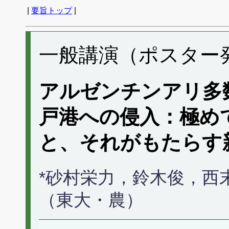
|
要旨トップ
|
一般講演（ポスター発表
アルゼンチンアリ多
戸港への侵入：極め
と、それがもたらす
*砂村栄力，鈴木俊，西
（東大・農）