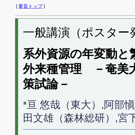
|
要旨トップ
|
一般講演（ポスター発表
系外資源の年変動と
外来種管理 －奄美
策試論－
*亘 悠哉（東大）,阿部
田文雄（森林総研）,宮